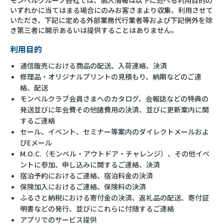
モンベルグループ各社では、個人情報は以下に述べる利用目的の
いずれかに当てはまる場合にのみお客さまより収集、利用させて
いただき、下記に定める外部業務代行業者等および下記例外を除
き第三者に開示あるいは提供することはありません。
利用目的
通信販売における商品の配送、入荷連絡、決済
修理品・オリジナルプリントの見積もり、納期などのご連
絡、配送
モンベルクラブ会員さまへのカタログ、会報誌などの特典の
発送並びに年会費その他諸費用の決済、並びに更新案内に関
するご連絡
セール、イベント、セミナー等案内のダイレクトメールおよ
びEメール
M.O.C.（モンベル・アウトドア・チャレンジ）、その他イベ
ントに参加、申し込みに関するご連絡、決済
宿泊予約におけるご連絡、宿泊料金の決済
保険加入におけるご連絡、保険料の決済
ふるさと納税における寄付金の決済、返礼品の配送、寄付証
明書などの発行、並びにこれらに付随するご連絡
アプリでのサービス提供